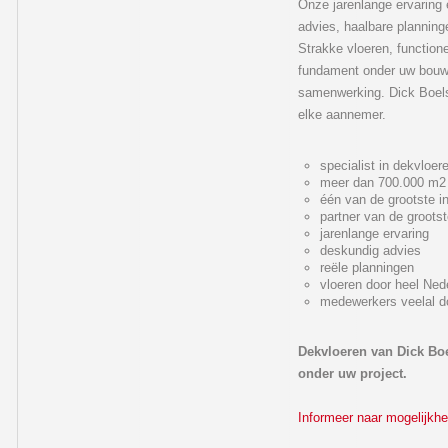
Onze jarenlange ervaring
advies, haalbare planninge
Strakke vloeren, function
fundament onder uw bouwp
samenwerking. Dick Boelsz
elke aannemer.
specialist in dekvloer
meer dan 700.000 m2 v
één van de grootste i
partner van de groots
jarenlange ervaring
deskundig advies
reële planningen
vloeren door heel Ned
medewerkers veelal do
Dekvloeren van Dick Bo
onder uw project.
Informeer naar mogelijkh