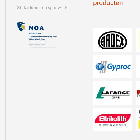
producten
Stukadoors- en spuitwerk