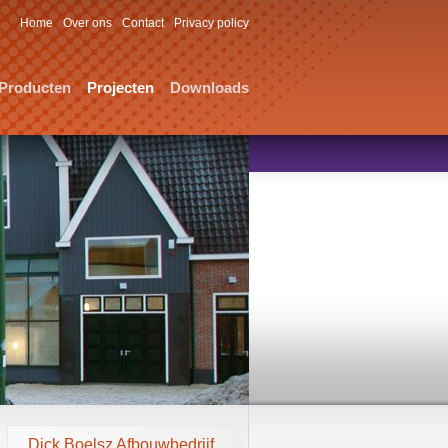
Home
Over ons
Contact
Privacy policy
Producten
Projecten
Downloads
Dick Boelsz Afbouwbedrijf